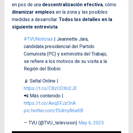
en pos de una
descentralización efectiva
, cómo
dinamizar empleos
en la zona y las posibles
medidas a desarrollar.
Todos los detalles en la
siguiente entrevista
.
#TVUNoticias
| Jeannette Jara,
candidata presidencial del Partido
Comunista (PC) y exministra del Trabajo,
se refiere a los motivos de su visita a la
Región del Biobío.
📡 Señal Online |
https://t.co/CBzODXn2JE
📲 Más contenido |
https://t.co/AeqSFJzOnA
pic.twitter.com/fSdmy86aKB
— TVU (@TVU_television)
May 6, 2025