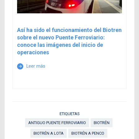
Así ha sido el funcionamiento del Biotren
sobre el nuevo Puente Ferroviario:
conoce las imágenes del inicio de
operaciones
Leer más
arrow_forward
ETIQUETAS
ANTIGUO PUENTE FERROVIARIO
BIOTRÉN
BIOTRÉN A LOTA
BIOTRÉN A PENCO