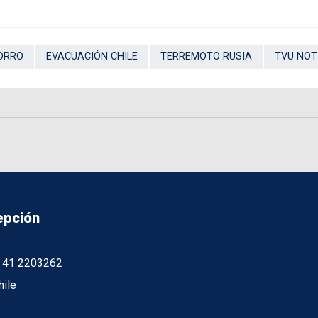
ORRO
EVACUACIÓN CHILE
TERREMOTO RUSIA
TVU NOT
epción
56 41 2203262
hile