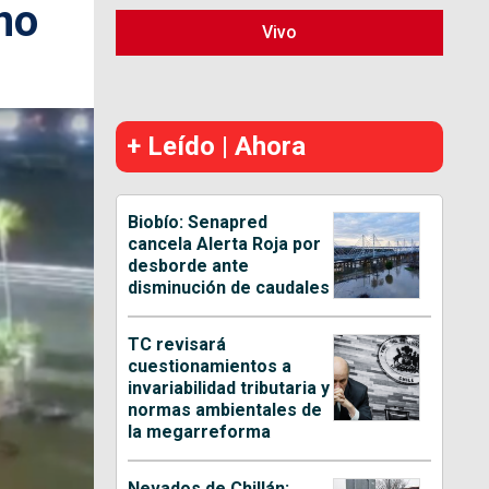
no
Vivo
+ Leído | Ahora
Biobío: Senapred
cancela Alerta Roja por
desborde ante
disminución de caudales
TC revisará
cuestionamientos a
invariabilidad tributaria y
normas ambientales de
la megarreforma
Nevados de Chillán: