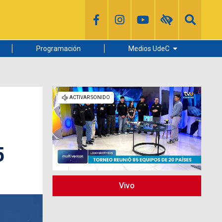
Programación
Medios UdeC
Diario Concepción
Radio UdeC
Noticias UdeC
La Discusión
5
Vivo