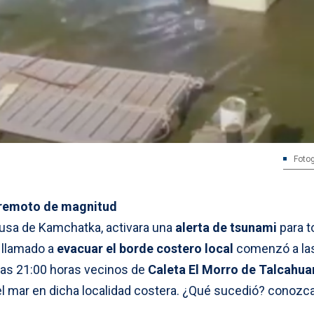
Fotog
rremoto de magnitud
 rusa de Kamchatka, activara una
alerta de tsunami
para t
l llamado a
evacuar el borde costero local
comenzó a las
las 21:00 horas vecinos de
Caleta El Morro de Talcahu
el mar en dicha localidad costera. ¿Qué sucedió? conozca