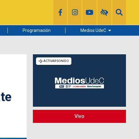
Programación
Medios UdeC
Diario Concepción
Radio UdeC
Noticias UdeC
La Discusión
te
Vivo