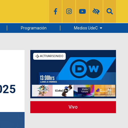
Programación
Medios UdeC
Diario Concepción
Radio UdeC
Noticias UdeC
La Discusión
2025
Vivo