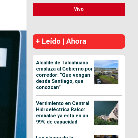
Vivo
+ Leído | Ahora
Alcalde de Talcahuano
emplaza al Gobierno por
corredor: “Que vengan
desde Santiago, que
conozcan”
Vertimiento en Central
Hidroeléctrica Ralco:
embalse ya está en un
99% de capacidad
Las claves de la