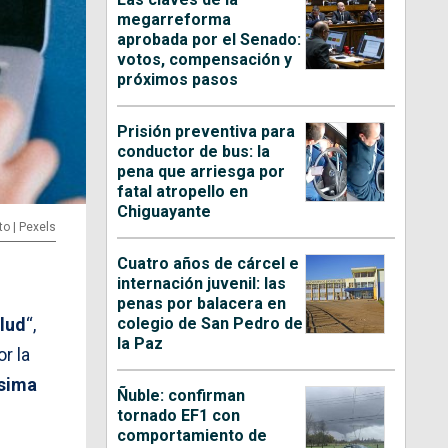
megarreforma
aprobada por el Senado:
votos, compensación y
próximos pasos
Prisión preventiva para
conductor de bus: la
pena que arriesga por
fatal atropello en
Chiguayante
to | Pexels
Cuatro años de cárcel e
internación juvenil: las
penas por balacera en
colegio de San Pedro de
lud
“,
la Paz
or la
ísima
Ñuble: confirman
tornado EF1 con
comportamiento de