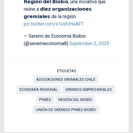
𝗥𝗲𝗴𝗶𝗼́𝗻 𝗱𝗲𝗹 𝗕𝗶𝗼𝗯í𝗼, una iniciativa que
reúne a 𝗱𝗶𝗲𝘇 𝗼𝗿𝗴𝗮𝗻𝗶𝘇𝗮𝗰𝗶𝗼𝗻𝗲𝘀
𝗴𝗿𝗲𝗺𝗶𝗮𝗹𝗲𝘀 de la región.
pic.twitter.com/e1uVUHoAFT
— Seremi de Economía Biobío
(@seremieconomia8)
September 2, 2025
ETIQUETAS
ASOCIACIONES GREMIALES CHILE
ECONOMÍA REGIONAL
GREMIOS EMPRESARIALES
PYMES
REGIÓN DEL BIOBÍO
UNIÓN DE GREMIOS PYMES BIOBÍO