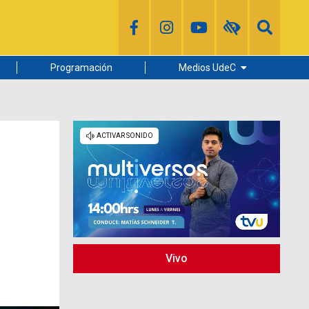
Programación
Medios UdeC
Diario Concepción
Radio UdeC
Noticias UdeC
La Discusión
Vivo