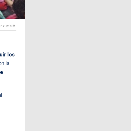
lenzuela M.
uir los
on la
se
l