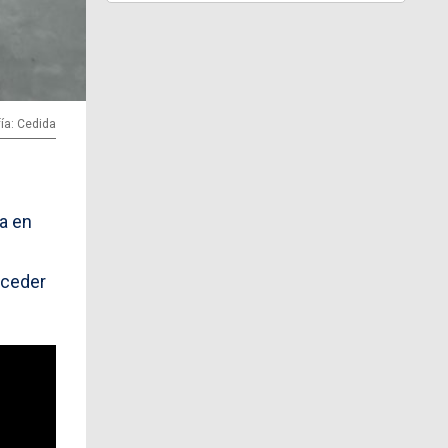
ía: Cedida
a en
cceder