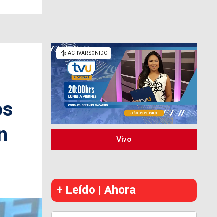
os
n
Vivo
+ Leído | Ahora