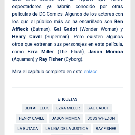
espectadores ya habrán conocido por otras
películas de DC Comics. Algunos de los actores con
los que el público más se ha encariñado son
Ben
Affleck
(Batman),
Gal Gadot
(Wonder Woman) y
Henry Cavill
(Superman). Pero existen algunos
otros que estrenan sus personajes en esta película,
como
Ezra Miller
(The Flash),
Jason Momoa
(Aquaman) y
Ray Fisher
(Cyborg).
Mira el capítulo completo en este
enlace
.
ETIQUETAS
BEN AFFLECK
EZRA MILLER
GAL GADOT
HENRY CAVILL
JASON MOMOA
JOSS WHEDON
LA BUTACA
LA LIGA DE LA JUSTICIA
RAY FISHER