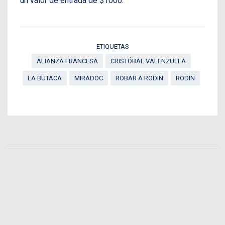
un valor de entrada de $1000.
ETIQUETAS
ALIANZA FRANCESA
CRISTÓBAL VALENZUELA
LA BUTACA
MIRADOC
ROBAR A RODIN
RODIN