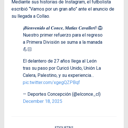
Mediante sus historias de Instagram, el futbolista
escribió “Vamos por un gran año” ante el anuncio de
su llegada a Collao.
¡𝑩𝒊𝒆𝒏𝒗𝒆𝒏𝒊𝒅𝒐 𝒂𝒍 𝑪𝒐𝒏𝒄𝒆, 𝑴𝒂𝒕𝒊́𝒂𝒔 𝑪𝒂𝒗𝒂𝒍𝒍𝒆𝒓𝒊! 🦁
Nuestro primer refuerzo para el regreso
a Primera División se suma a la manada
💪🏻
El delantero de 27 años llega al León
tras su paso por Curicó Unido, Unión La
Calera, Palestino, y su experiencia…
pic.twitter.com/xgegQZPBqf
— Deportes Concepción (@elconce_cl)
December 18, 2025
ETIQUETAS