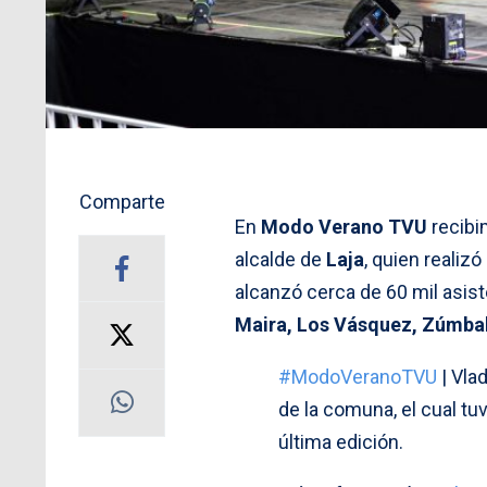
Comparte
En
Modo Verano TVU
recibim
alcalde de
Laja
, quien realiz
alcanzó cerca de 60 mil asiste
Maira, Los Vásquez, Zúmba
#ModoVeranoTVU
| Vlad
de la comuna, el cual tu
última edición.