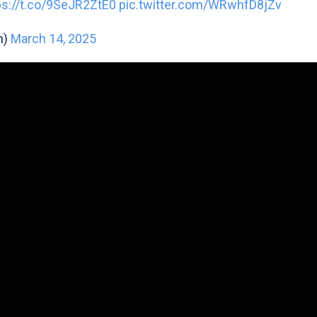
ps://t.co/9SeJR2ZtE0
pic.twitter.com/WRwhfD8jZv
n)
March 14, 2025