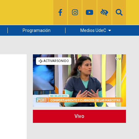
Programación
Medios UdeC
Diario Concepción
Radio UdeC
Noticias UdeC
La Discusión
Vivo