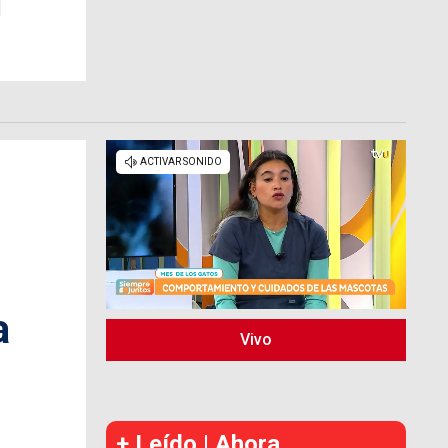
a
Vivo
+ Leído | Ahora