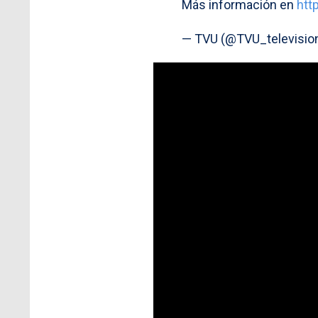
Más información en
htt
— TVU (@TVU_televisio