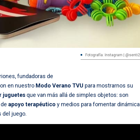
Fotografía: Instagram | @senti
Briones, fundadoras de
eron en nuestro
Modo Verano TVU
para mostrarnos su
er
juguetes
que van más allá de simples objetos: son
 de
apoyo terapéutico
y medios para fomentar dinámic
 del juego.