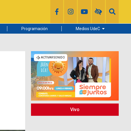
Programación
Medios UdeC
Diario Concepción
Radio UdeC
Noticias UdeC
La Discusión
Vivo