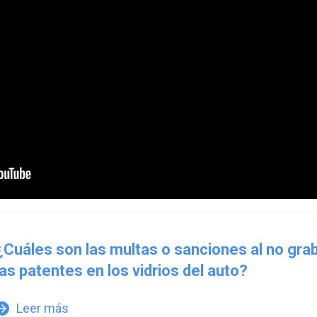
¿Cuáles son las multas o sanciones al no gra
las patentes en los vidrios del auto?
Leer más
w_forward