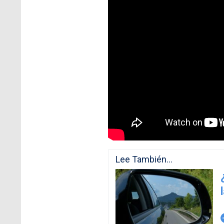
Lee También...
arro