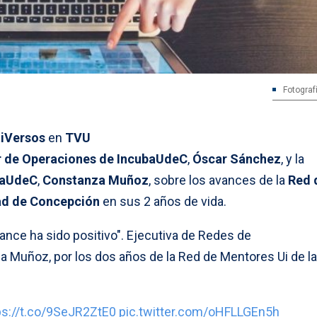
Fotograf
iVersos
en
TVU
r de Operaciones de IncubaUdeC
,
Óscar Sánchez
, y la
baUdeC
,
Constanza Muñoz
, sobre los avances de la
Red 
ad de Concepción
en sus 2 años de vida.
alance ha sido positivo". Ejecutiva de Redes de
a Muñoz, por los dos años de la Red de Mentores Ui de la
ps://t.co/9SeJR2ZtE0
pic.twitter.com/oHFLLGEn5h