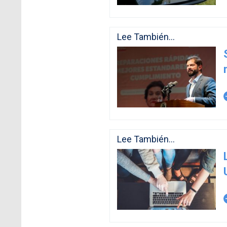
Lee También...
arro
Lee También...
arro