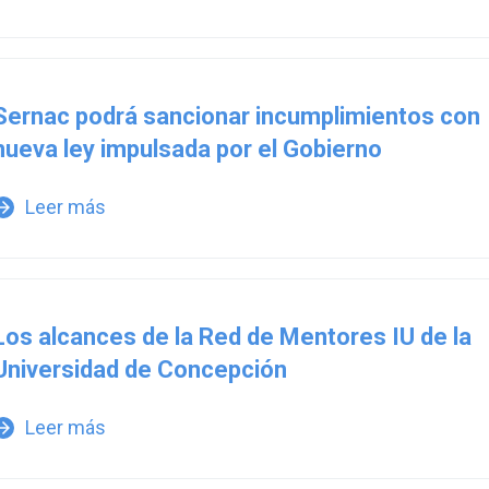
Sernac podrá sancionar incumplimientos con
nueva ley impulsada por el Gobierno
Leer más
w_forward
Los alcances de la Red de Mentores IU de la
Universidad de Concepción
Leer más
w_forward