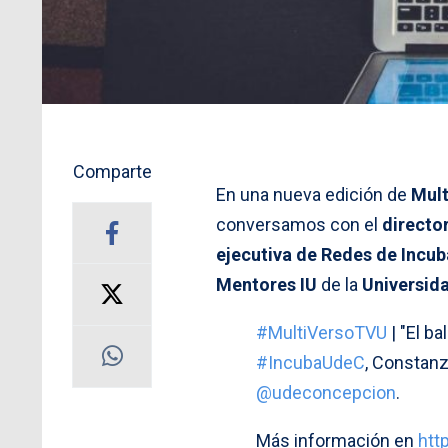
Comparte
En una nueva edición de
Mult
conversamos con el
directo
ejecutiva de Redes de Incu
Mentores IU
de la
Universid
#MultiVersoTVU
| "El b
#IncubaUdeC
, Constanz
@udeconcepcion
.
Más información en
htt