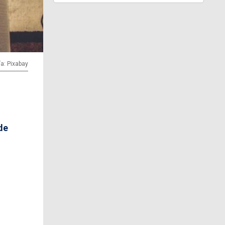
ía: Pixabay
de