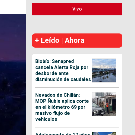
Vivo
+ Leído | Ahora
Biobío: Senapred
cancela Alerta Roja por
desborde ante
disminución de caudales
Nevados de Chillán:
MOP Ñuble aplica corte
en el kilómetro 69 por
masivo flujo de
vehículos
Adolescente de 17 años