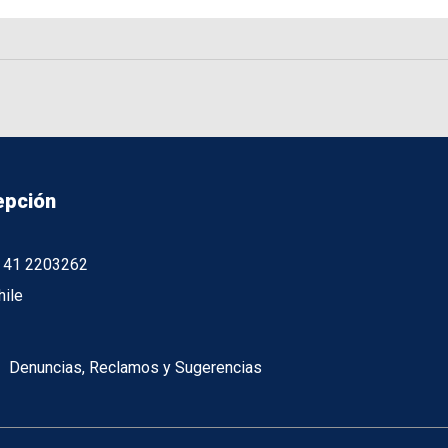
epción
56 41 2203262
hile
Denuncias, Reclamos y Sugerencias