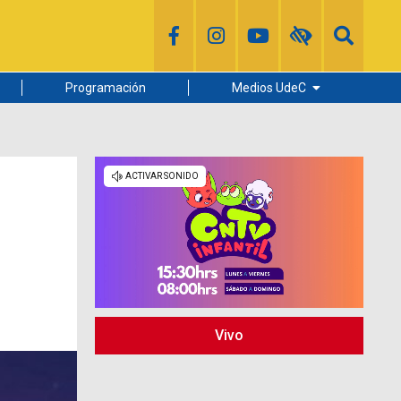
Programación
Medios UdeC
Diario Concepción
Radio UdeC
Noticias UdeC
La Discusión
Vivo