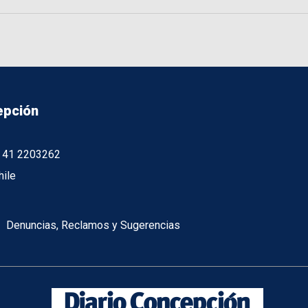
epción
56 41 2203262
hile
Denuncias, Reclamos y Sugerencias