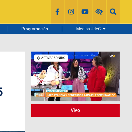
Programación
Medios UdeC
Diario Concepción
Radio UdeC
Noticias UdeC
La Discusión
5
Vivo