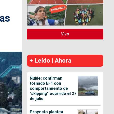
ias
Vivo
+ Leído | Ahora
Ñuble: confirman
tornado EF1 con
comportamiento de
"skipping" ocurrido el 27
de julio
Proyecto plantea