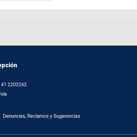
epción
56 41 2203262
hile
Denuncias, Reclamos y Sugerencias