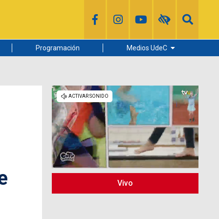
Programación
Medios UdeC
Diario Concepción
Radio UdeC
Noticias UdeC
La Discusión
e
Vivo