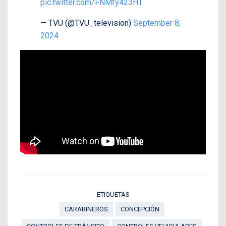
pic.twitter.com/FNMfy423HT
— TVU (@TVU_television)
September 8,
2024
ETIQUETAS
CARABINEROS
CONCEPCIÓN