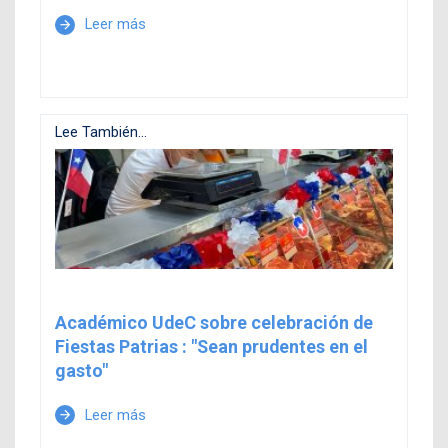
Leer más
arrow_forward
Lee También...
Académico UdeC sobre celebración de
Fiestas Patrias : "Sean prudentes en el
gasto"
Leer más
arrow_forward