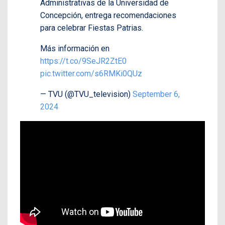
Administrativas de la Universidad de
Concepción, entrega recomendaciones
para celebrar Fiestas Patrias.
Más información en
https://t.co/9SeJR2ZtE0
pic.twitter.com/s6RMKi0QUz
— TVU (@TVU_television)
September 6,
2024