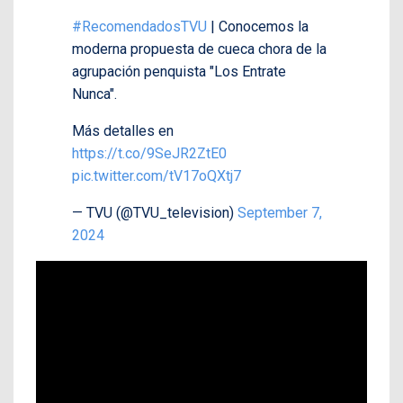
#RecomendadosTVU
| Conocemos la
moderna propuesta de cueca chora de la
agrupación penquista "Los Entrate
Nunca".
Más detalles en
https://t.co/9SeJR2ZtE0
pic.twitter.com/tV17oQXtj7
— TVU (@TVU_television)
September 7,
2024