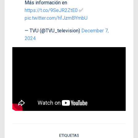
Más información en
https://t.co/9SeJR2ZtE0
✅
pic.twitter.com/hfJzmBYmbU
— TVU (@TVU_television)
December 7,
2024
ETIQUETAS