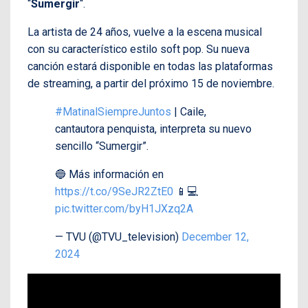
“
Sumergir
“.
La artista de 24 años, vuelve a la escena musical
con su característico estilo soft pop. Su nueva
canción estará disponible en todas las plataformas
de streaming, a partir del próximo 15 de noviembre.
#MatinalSiempreJuntos
| Caile,
cantautora penquista, interpreta su nuevo
sencillo “Sumergir”.
🔵 Más información en
https://t.co/9SeJR2ZtE0
📱💻
pic.twitter.com/byH1JXzq2A
— TVU (@TVU_television)
December 12,
2024