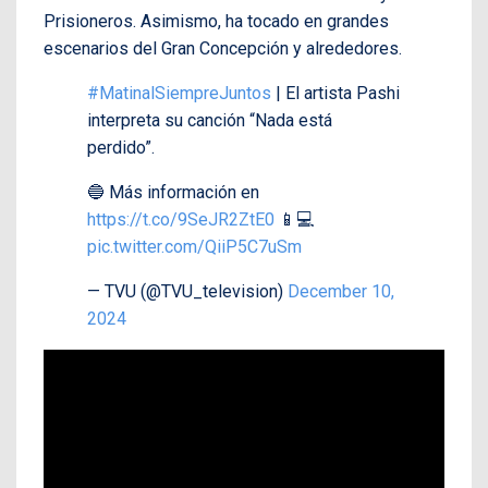
Prisioneros. Asimismo, ha tocado en grandes
escenarios del Gran Concepción y alrededores.
#MatinalSiempreJuntos
| El artista Pashi
interpreta su canción “Nada está
perdido”.
🔵 Más información en
https://t.co/9SeJR2ZtE0
📱💻
pic.twitter.com/QiiP5C7uSm
— TVU (@TVU_television)
December 10,
2024