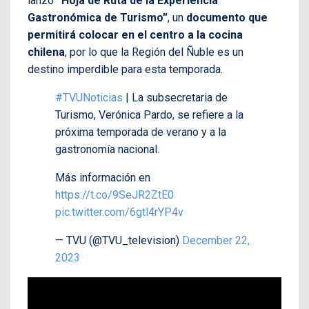
lanzó
“Hoja de Ruta de la Experiencia
Gastronómica de Turismo”
, un
documento que
permitirá colocar en el centro a la cocina
chilena
, por lo que la Región del Ñuble es un
destino imperdible para esta temporada.
#TVUNoticias
| La subsecretaria de
Turismo, Verónica Pardo, se refiere a la
próxima temporada de verano y a la
gastronomía nacional.
Más información en
https://t.co/9SeJR2ZtE0
pic.twitter.com/6gtl4rYP4v
— TVU (@TVU_television)
December 22,
2023