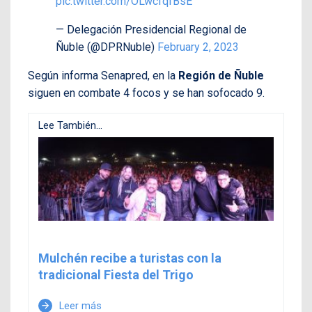
pic.twitter.com/OLwcfqfBsE
— Delegación Presidencial Regional de
Ñuble (@DPRNuble)
February 2, 2023
Según informa Senapred, en la
Región de Ñuble
siguen en combate 4 focos y se han sofocado 9.
Lee También...
Mulchén recibe a turistas con la
tradicional Fiesta del Trigo
Leer más
arrow_forward