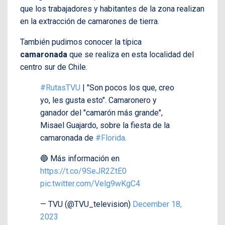
que los trabajadores y habitantes de la zona realizan
en la extracción de camarones de tierra.
También pudimos conocer la típica
c
amaronada
que se realiza en esta localidad del
centro sur de Chile.
#RutasTVU
| "Son pocos los que, creo
yo, les gusta esto". Camaronero y
ganador del "camarón más grande",
Misael Guajardo, sobre la fiesta de la
camaronada de
#Florida
.
🔵 Más información en
https://t.co/9SeJR2ZtE0
pic.twitter.com/Velg9wKgC4
— TVU (@TVU_television)
December 18,
2023