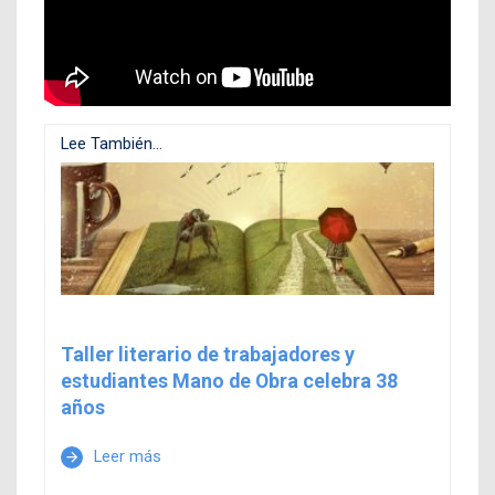
Lee También...
Taller literario de trabajadores y
estudiantes Mano de Obra celebra 38
años
Leer más
arrow_forward