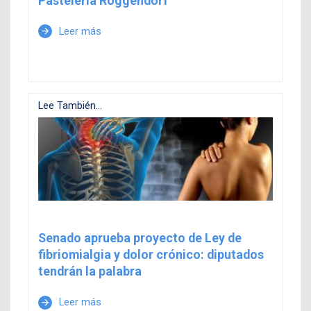
Pastelería Roggendorf
Leer más
arrow_forward
Lee También...
Senado aprueba proyecto de Ley de
fibriomialgia y dolor crónico: diputados
tendrán la palabra
Leer más
arrow_forward