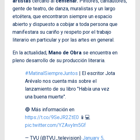
artistas
cercano al
centenar.
Pintores, cantautores,
gente de teatro, de danza, muralistas y un largo
etcétera, que encontraron siempre un espacio
abierto y dispuesto a cobijar a toda persona que
manifestara su cariño y respeto por el trabajo
literario en particular y por las artes en general.
En la actualidad,
Mano de Obra
se encuentra en
pleno desarrollo de su producción literaria.
#MatinalSiempreJuntos
| El escritor Jota
Arévalo nos cuenta más sobre el
lanzamiento de su libro "Había una vez
una buena muerte".
🔵 Más información en
https://t.co/9SeJR2ZtE0
📱💻
pic.twitter.com/YZAvylm5Gf
— TVU (@TVU_television)
January 5,