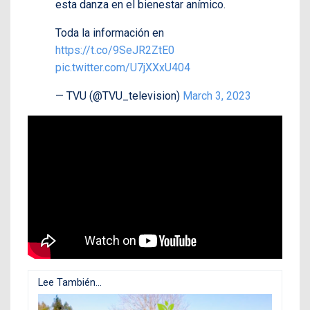
esta danza en el bienestar anímico.
Toda la información en
https://t.co/9SeJR2ZtE0
pic.twitter.com/U7jXXxU404
— TVU (@TVU_television)
March 3, 2023
Lee También...