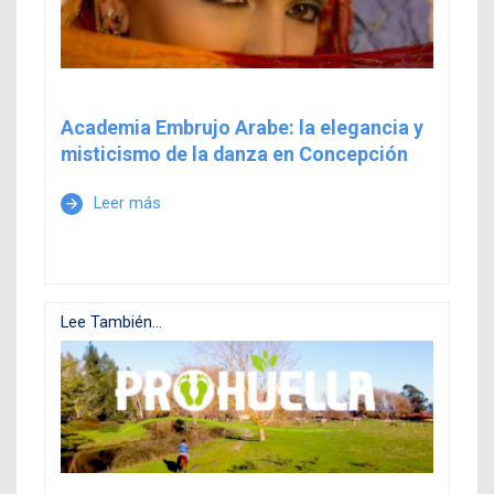
Academia Embrujo Arabe: la elegancia y
misticismo de la danza en Concepción
Leer más
arrow_forward
Lee También...