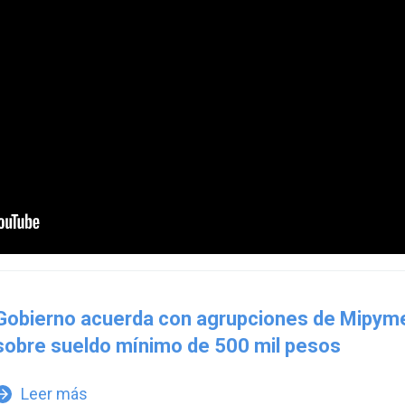
Gobierno acuerda con agrupciones de Mipym
sobre sueldo mínimo de 500 mil pesos
Leer más
w_forward