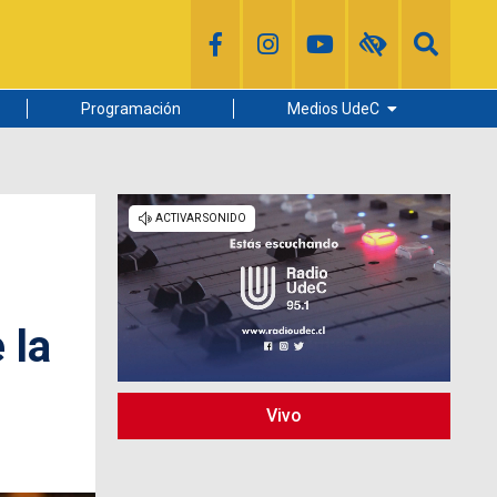
Programación
Medios UdeC
Diario Concepción
Radio UdeC
Noticias UdeC
La Discusión
 la
Vivo