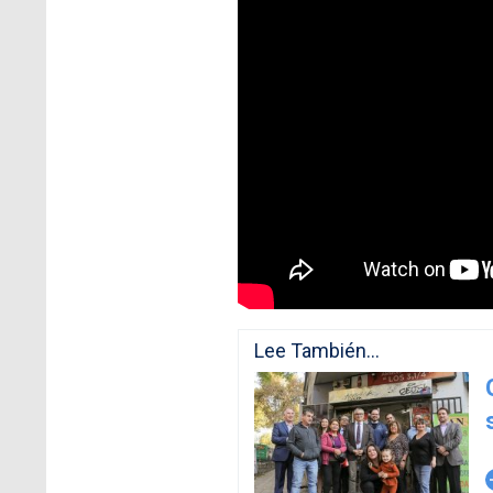
Lee También...
arro