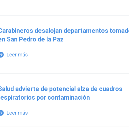
Carabineros desalojan departamentos tomad
en San Pedro de la Paz
Leer más
w_forward
Salud advierte de potencial alza de cuadros
respiratorios por contaminación
Leer más
w_forward