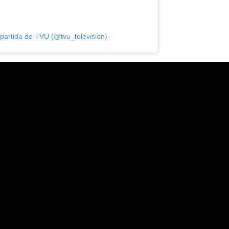
partida de TVU (@tvu_television)