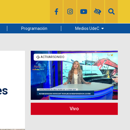
Programación
Medios UdeC
Diario Concepción
Radio UdeC
Noticias UdeC
La Discusión
es
Vivo