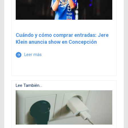
Cuándo y cómo comprar entradas: Jere
Klein anuncia show en Concepción
Leer más
arrow_forward
Lee También...