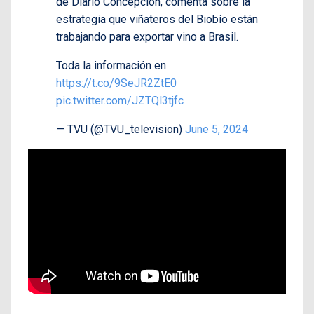
de Diario Concepción, comenta sobre la
estrategia que viñateros del Biobío están
trabajando para exportar vino a Brasil.
Toda la información en
https://t.co/9SeJR2ZtE0
pic.twitter.com/JZTQl3tjfc
— TVU (@TVU_television)
June 5, 2024