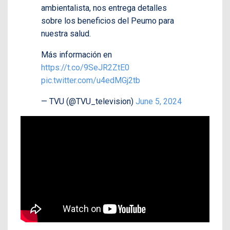
ambientalista, nos entrega detalles
sobre los beneficios del Peumo para
nuestra salud.
Más información en
https://t.co/9SeJR2ZtE0
pic.twitter.com/u4edMGj2tb
— TVU (@TVU_television)
June 5, 2024