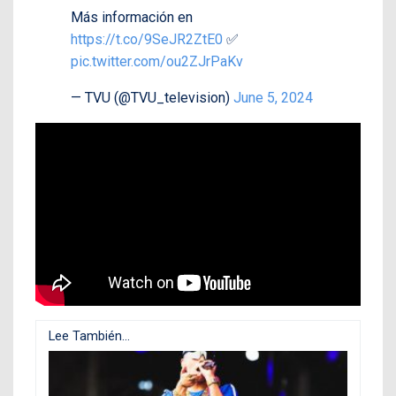
Más información en
https://t.co/9SeJR2ZtE0
✅
pic.twitter.com/ou2ZJrPaKv
— TVU (@TVU_television)
June 5, 2024
Lee También...