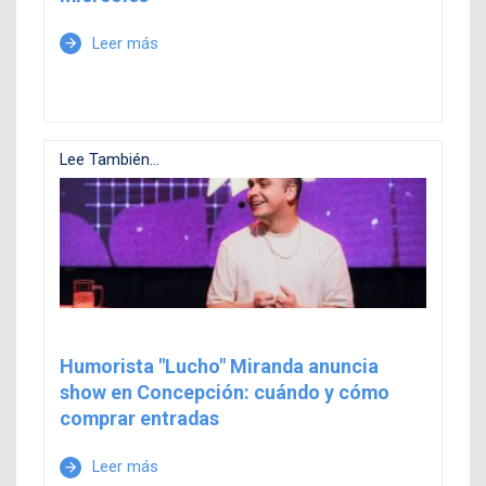
Leer más
arrow_forward
Lee También...
Humorista "Lucho" Miranda anuncia
show en Concepción: cuándo y cómo
comprar entradas
Leer más
arrow_forward