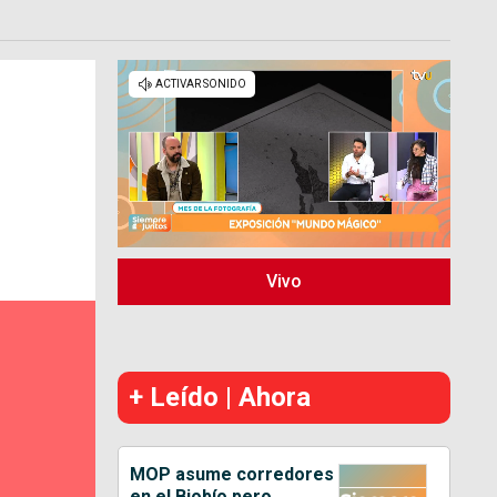
Vivo
+ Leído | Ahora
MOP asume corredores
en el Biobío pero