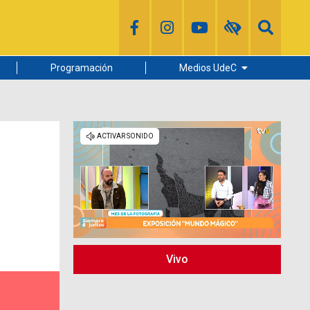
Programación
Medios UdeC
Diario Concepción
Radio UdeC
Noticias UdeC
La Discusión
Vivo