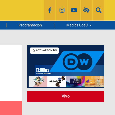
Programación
Medios UdeC
Diario Concepción
Radio UdeC
Noticias UdeC
La Discusión
Vivo