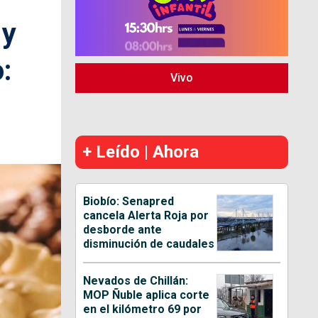
 y
:
Vivo
+ Leído | Ahora
Biobío: Senapred
cancela Alerta Roja por
desborde ante
disminución de caudales
Nevados de Chillán:
MOP Ñuble aplica corte
en el kilómetro 69 por