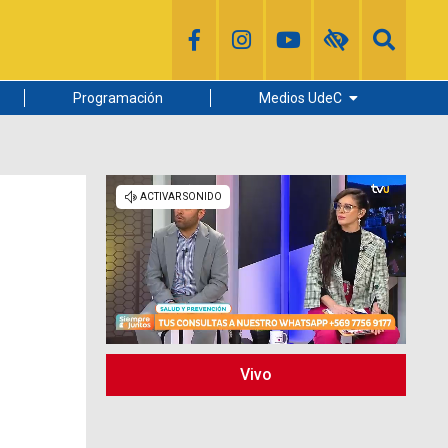
Programación
Medios UdeC
Diario Concepción
Radio UdeC
Noticias UdeC
La Discusión
Vivo