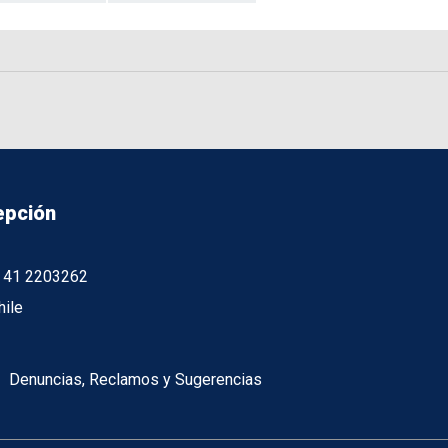
epción
56 41 2203262
hile
Denuncias, Reclamos y Sugerencias