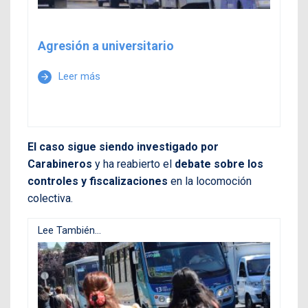
Agresión a universitario
Leer más
arrow_forward
El caso sigue siendo investigado por
Carabineros
y ha reabierto el
debate sobre los
controles y fiscalizaciones
en la locomoción
colectiva.
Lee También...