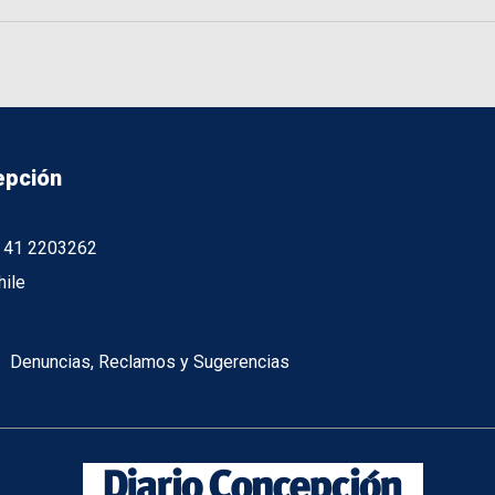
epción
56 41 2203262
hile
Denuncias, Reclamos y Sugerencias