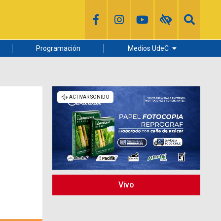
Programación
Medios UdeC
Diario Concepción
Radio UdeC
Noticias UdeC
La Discusión
Vivo