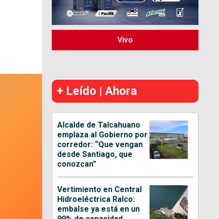
Vivo
+ Leído | Ahora
Alcalde de Talcahuano
emplaza al Gobierno por
corredor: “Que vengan
desde Santiago, que
conozcan”
Vertimiento en Central
Hidroeléctrica Ralco:
embalse ya está en un
99% de capacidad