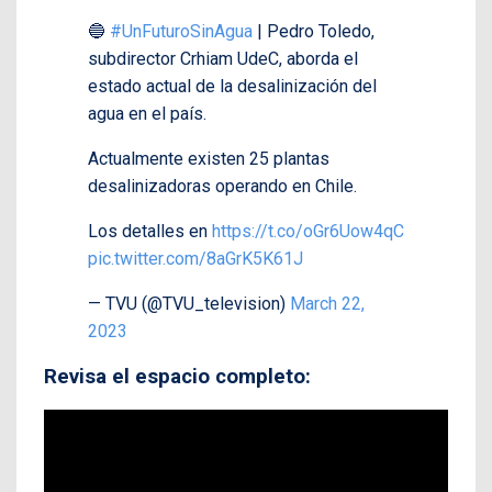
🔵
#UnFuturoSinAgua
| Pedro Toledo,
subdirector Crhiam UdeC, aborda el
estado actual de la desalinización del
agua en el país.
Actualmente existen 25 plantas
desalinizadoras operando en Chile.
Los detalles en
https://t.co/oGr6Uow4qC
pic.twitter.com/8aGrK5K61J
— TVU (@TVU_television)
March 22,
2023
Revisa el espacio completo: