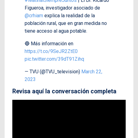
#MatinalSiempreJuntos
| El Dr. Ricardo
Figueroa, investigador asociado de
@crhiam
explica la realidad de la
población rural, que en gran medida no
tiene acceso al agua potable.
🔵 Más información en
https://t.co/9SeJR2ZtE0
pic.twitter.com/39dT91Zihq
— TVU (@TVU_television)
March 22,
2023
Revisa aquí la conversación completa