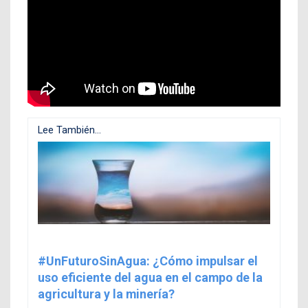
Lee También...
#UnFuturoSinAgua: ¿Cómo impulsar el
uso eficiente del agua en el campo de la
agricultura y la minería?