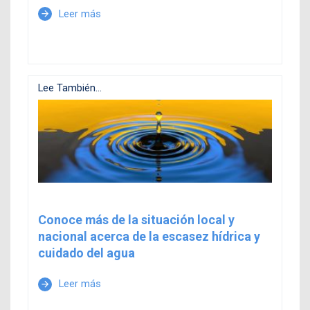
Leer más
arrow_forward
Lee También...
Conoce más de la situación local y
nacional acerca de la escasez hídrica y
cuidado del agua
Leer más
arrow_forward