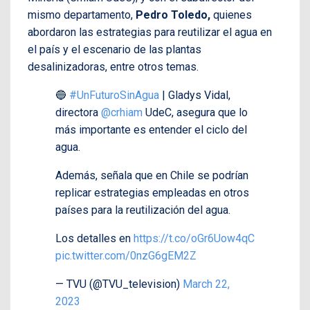
mismo departamento,
Pedro Toledo,
quienes
abordaron las estrategias para reutilizar el agua en
el país y el escenario de las plantas
desalinizadoras, entre otros temas.
🔵
#UnFuturoSinAgua
| Gladys Vidal,
directora
@crhiam
UdeC, asegura que lo
más importante es entender el ciclo del
agua.
Además, señala que en Chile se podrían
replicar estrategias empleadas en otros
países para la reutilización del agua.
Los detalles en
https://t.co/oGr6Uow4qC
pic.twitter.com/0nzG6gEM2Z
— TVU (@TVU_television)
March 22,
2023