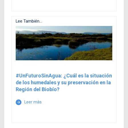
Lee También...
#UnFuturoSinAgua: ¿Cuál es la situación
de los humedales y su preservación en la
Región del Biobío?
Leer más
arrow_forward