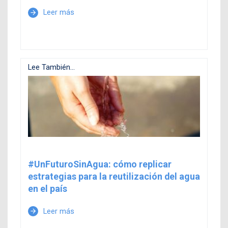
Leer más
arrow_forward
Lee También...
#UnFuturoSinAgua: cómo replicar
estrategias para la reutilización del agua
en el país
Leer más
arrow_forward