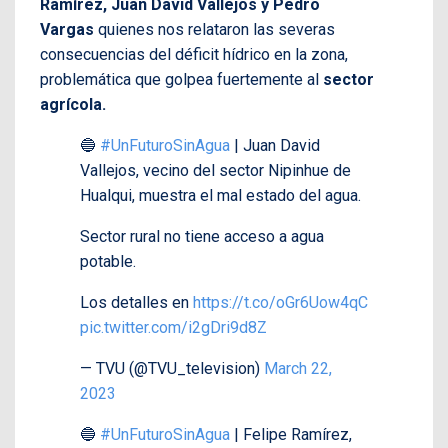
Ramírez, Juan David Vallejos y Pedro
Vargas
quienes nos relataron las severas
consecuencias del déficit hídrico en la zona,
problemática que golpea fuertemente al
sector
agrícola.
🔵
#UnFuturoSinAgua
| Juan David
Vallejos, vecino del sector Nipinhue de
Hualqui, muestra el mal estado del agua.
Sector rural no tiene acceso a agua
potable.
Los detalles en
https://t.co/oGr6Uow4qC
pic.twitter.com/i2gDri9d8Z
— TVU (@TVU_television)
March 22,
2023
🔵
#UnFuturoSinAgua
| Felipe Ramírez,