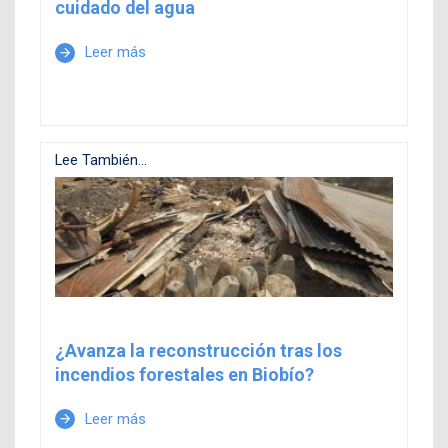
cuidado del agua
Leer más
arrow_forward
Lee También...
¿Avanza la reconstrucción tras los
incendios forestales en Biobío?
Leer más
arrow_forward