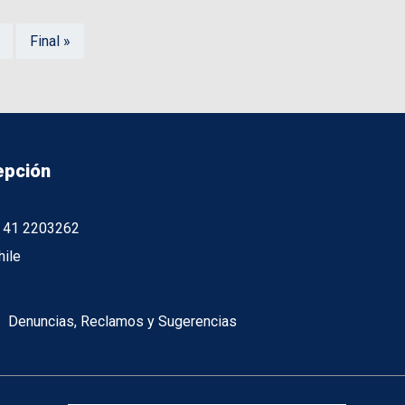
Final »
epción
56 41 2203262
hile
Denuncias, Reclamos y Sugerencias