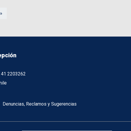
 »
epción
56 41 2203262
hile
Denuncias, Reclamos y Sugerencias