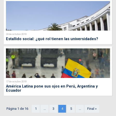
24 de octubre 2019
Estallido social: ¿qué rol tienen las universidades?
17 de octubre 2019
América Latina pone sus ojos en Perú, Argentina y
Ecuador
Página 1 de 16
1
...
3
4
5
...
Final »