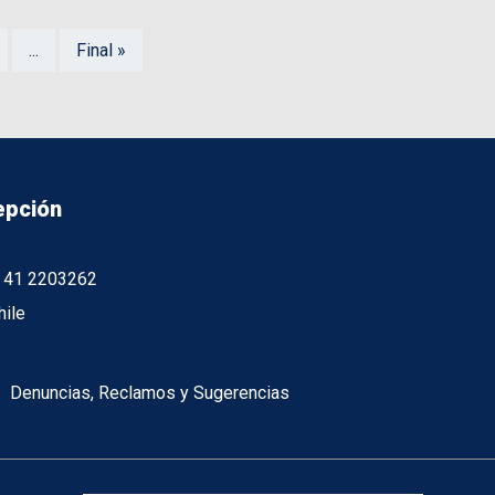
...
Final »
epción
56 41 2203262
hile
Denuncias, Reclamos y Sugerencias