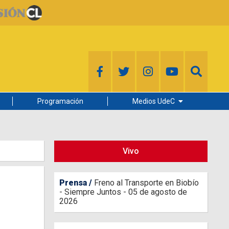
Programación
Medios UdeC
Diario Concepción
Radio UdeC
Vivo
Noticias UdeC
La Discusión
Prensa
Freno al Transporte en Biobío
- Siempre Juntos - 05 de agosto de
2026