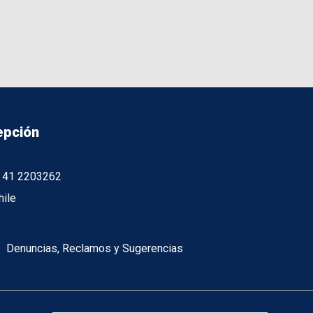
epción
56 41 2203262
hile
Denuncias, Reclamos y Sugerencias