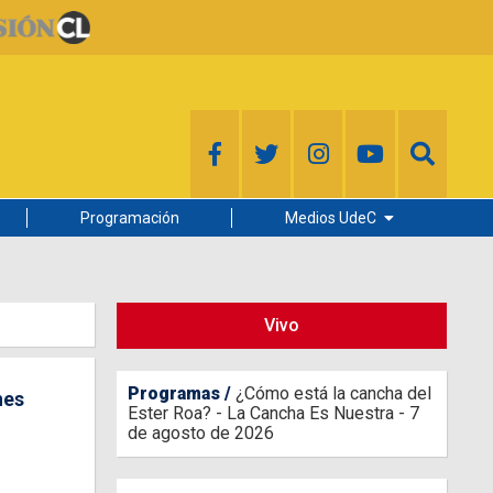
Programación
Medios UdeC
Diario Concepción
Radio UdeC
Vivo
Noticias UdeC
La Discusión
Programas
¿Cómo está la cancha del
nes
Ester Roa? - La Cancha Es Nuestra - 7
de agosto de 2026