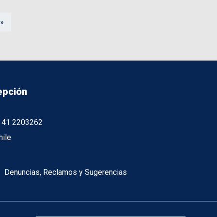
 »
epción
56 41 2203262
hile
Denuncias, Reclamos y Sugerencias