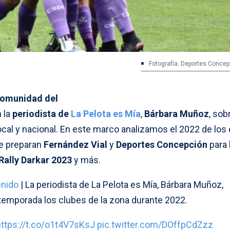
Fotografía: Deportes Conce
Comunidad del
 la
periodista de
La Pelota es Mía
,
Bárbara Muñoz
, sob
cal y nacional. En este marco analizamos el 2022 de los
e preparan
Fernández Vial
y
Deportes Concepción
para 
Rally Darkar 2023
y más.
nido
| La periodista de La Pelota es Mía, Bárbara Muñoz,
 temporada los clubes de la zona durante 2022.
https://t.co/o1t4V7sKsJ
pic.twitter.com/DOffpCdZzz