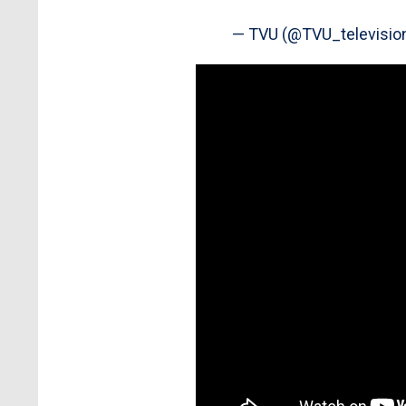
— TVU (@TVU_televisio