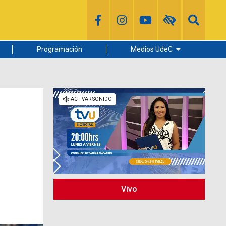
Programación
Medios UdeC
Diario Concepción
Radio UdeC
Noticias UdeC
La Discusión
Vivo