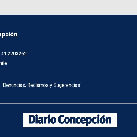
epción
56 41 2203262
hile
Denuncias, Reclamos y Sugerencias