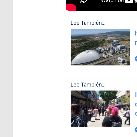
Lee También...
arro
Lee También...
arro