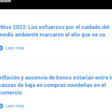
Hitos 2022: Los esfuerzos por el cuidado del
medio ambiente marcaron el año que se va
Leer más
w_forward
Inflación y ausencia de bonos estarían entre 
causas de baja en compras navideñas en el
comercio
Leer más
w_forward