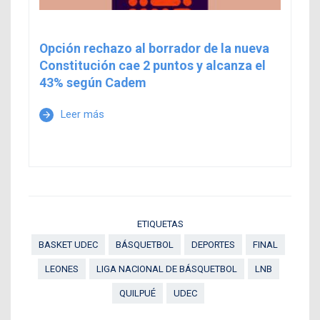
Opción rechazo al borrador de la nueva
Constitución cae 2 puntos y alcanza el
43% según Cadem
Leer más
arrow_forward
ETIQUETAS
BASKET UDEC
BÁSQUETBOL
DEPORTES
FINAL
LEONES
LIGA NACIONAL DE BÁSQUETBOL
LNB
QUILPUÉ
UDEC