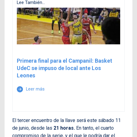
Lee También...
Primera final para el Campanil: Basket
UdeC se impuso de local ante Los
Leones
Leer más
arrow_forward
El tercer encuentro de la llave será este sábado 11
de junio, desde las
21 horas.
En tanto, el cuarto
compromiso de la serie, y el que le podría dar el