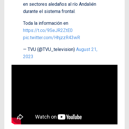
en sectores aledaños al río Andalién
durante el sistema frontal.
Toda la información en
https://t.co/9SeJR2ZtE0
pic.twitter.com/HhjzzR43wR
— TVU (@TVU_television)
August 21,
2023