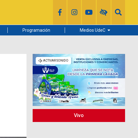
Programación
Medios UdeC
Diario Concepción
Radio UdeC
Noticias UdeC
La Discusión
Vivo