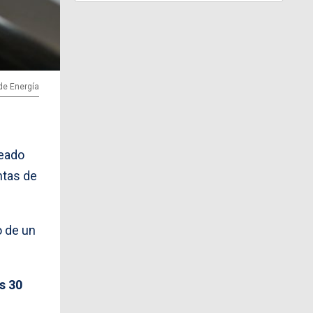
 de Energía
reado
ntas de
o de un
s 30