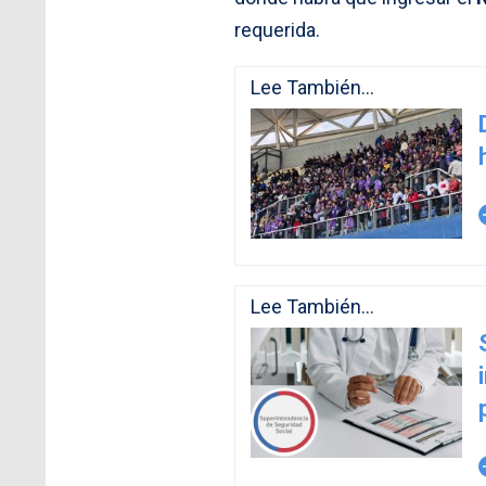
requerida.
Lee También...
arro
Lee También...
arro