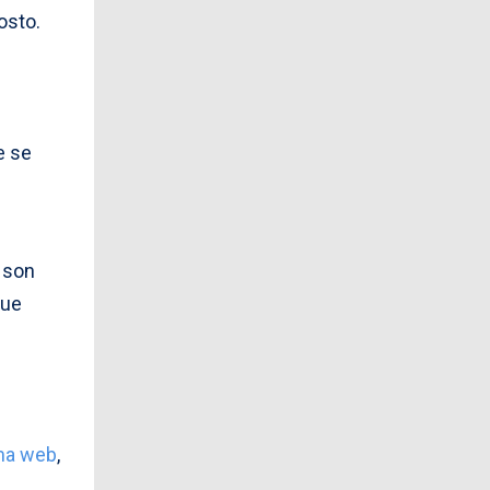
osto.
e se
 son
que
ma web
,