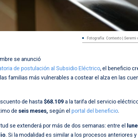
Fotografía: Contexto | Seremi
umbre se anunció
toria de postulación al Subsidio Eléctrico
, el beneficio c
 las familias más vulnerables a costear el alza en las cue
escuento de hasta
$68.109
a la tarifa del servicio eléctric
áximo de
seis meses,
según el
portal del beneficio
.
citud se extenderá por más de dos semanas: entre el
lune
lio
. Si la modalidad es similar a los procesos anteriores y