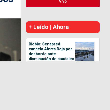
Vivo
+ Leído | Ahora
Biobío: Senapred
cancela Alerta Roja por
desborde ante
disminución de caudales
Nevados de Chillán:
MOP Ñuble aplica corte
en el kilómetro 69 por
masivo flujo de
vehículos
Adolescente de 17 años
habría reconocido