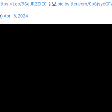
https://t.co/9SeJR2ZtE0
📱💻
pic.twitter.com/0bSjsycG
n)
April 6, 2024