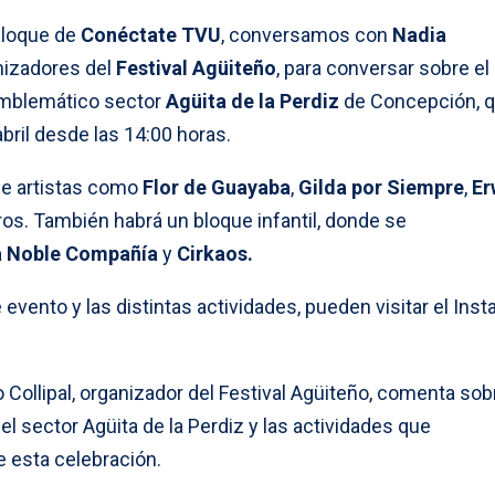
 bloque de
Conéctate TVU
, conversamos con
Nadia
anizadores del
Festival Agüiteño
, para conversar sobre el
mblemático sector
Agüita de la Perdiz
de Concepción, q
abril desde las 14:00 horas.
 de artistas como
Flor de Guayaba
,
Gilda por Siempre
,
Er
tros. También habrá un bloque infantil, donde se
a Noble Compañía
y
Cirkaos.
vento y las distintas actividades, pueden visitar el Inst
 Collipal, organizador del Festival Agüiteño, comenta sob
l sector Agüita de la Perdiz y las actividades que
e esta celebración.