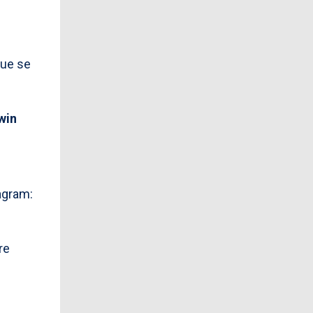
ue se
win
agram:
re