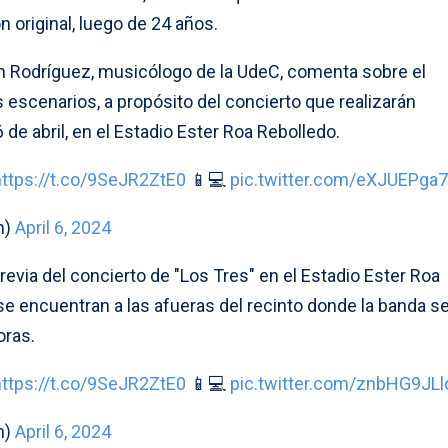
 original, luego de 24 años.
n Rodríguez, musicólogo de la UdeC, comenta sobre el
s escenarios, a propósito del concierto que realizarán
6 de abril, en el Estadio Ester Roa Rebolledo.
https://t.co/9SeJR2ZtE0
📱💻
pic.twitter.com/eXJUEPga
n)
April 6, 2024
previa del concierto de "Los Tres" en el Estadio Ester Roa
se encuentran a las afueras del recinto donde la banda s
oras.
https://t.co/9SeJR2ZtE0
📱💻
pic.twitter.com/znbHG9JLl
n)
April 6, 2024