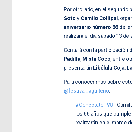
Por otro lado, en el segundo
Soto
y
Camilo Collipal
, org
aniversario número 66
del e
realizará el día sábado 13 de 
Contará con la participación
Padilla
,
Mista Coco
, entre o
presentarán
Libélula Coja
,
L
Para conocer más sobre este e
@festival_aguiteno
.
#ConéctateTVU
| Camilo
los 66 años que cumple e
realizarán en el marco d