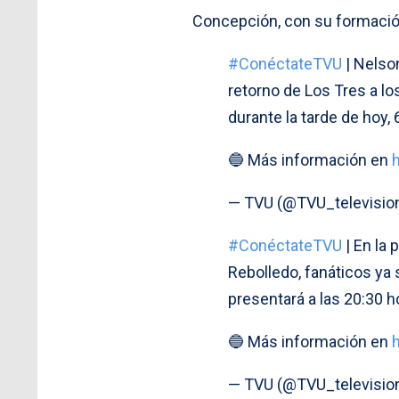
Concepción, con su formación
#ConéctateTVU
| Nelso
retorno de Los Tres a lo
durante la tarde de hoy, 
🔵 Más información en
— TVU (@TVU_televisio
#ConéctateTVU
| En la 
Rebolledo, fanáticos ya 
presentará a las 20:30 h
🔵 Más información en
— TVU (@TVU_televisio