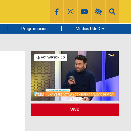
Programación
Medios UdeC
Diario Concepción
Radio UdeC
Noticias UdeC
La Discusión
Vivo