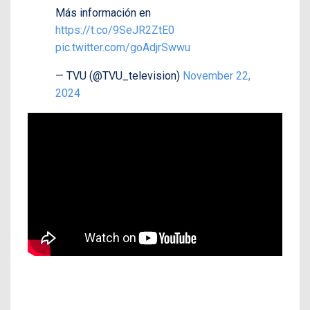
Más información en
https://t.co/9SeJR2ZtE0
pic.twitter.com/goAdjrSwwu
— TVU (@TVU_television)
November 22,
2024