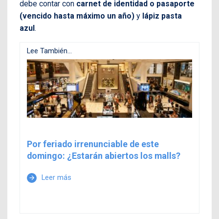
debe contar con
carnet de identidad o pasaporte
(vencido hasta máximo un año)
y
lápiz pasta
azul
.
Lee También...
Por feriado irrenunciable de este
domingo: ¿Estarán abiertos los malls?
Leer más
arrow_forward