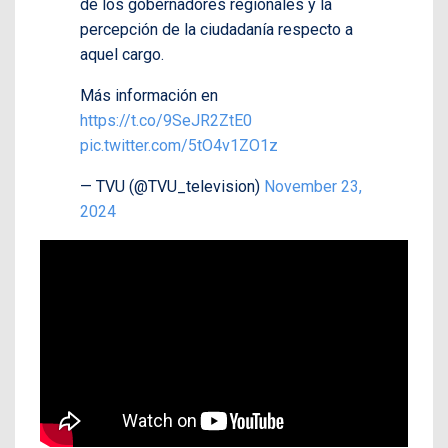
de los gobernadores regionales y la
percepción de la ciudadanía respecto a
aquel cargo.
Más información en
https://t.co/9SeJR2ZtE0
pic.twitter.com/5tO4v1ZO1z
— TVU (@TVU_television)
November 23,
2024