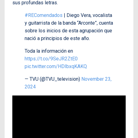
sus profundas letras.
#REComendados
| Diego Vera, vocalista
y guitarrista de la banda “Arconte”, cuenta
sobre los inicios de esta agrupación que
nació a principios de este año.
Toda la información en
https://t.co/9SeJR2ZtE0
pic.twitter.com/HDIbxqKAKQ
— TVU (@TVU_television)
November 23,
2024