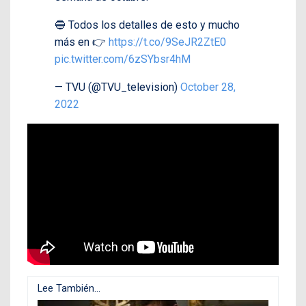
🔵 Todos los detalles de esto y mucho
más en 👉
https://t.co/9SeJR2ZtE0
pic.twitter.com/6zSYbsr4hM
— TVU (@TVU_television)
October 28,
2022
Lee También...