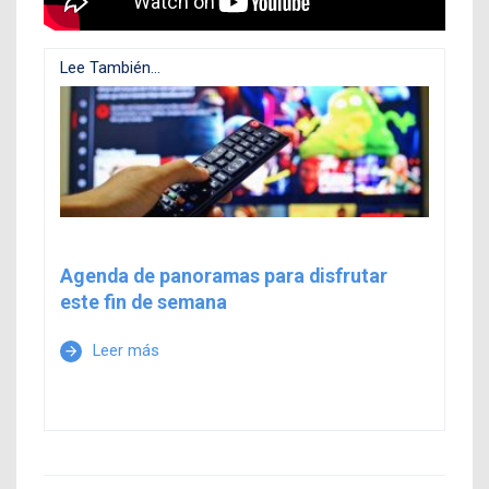
Lee También...
Agenda de panoramas para disfrutar
este fin de semana
Leer más
arrow_forward