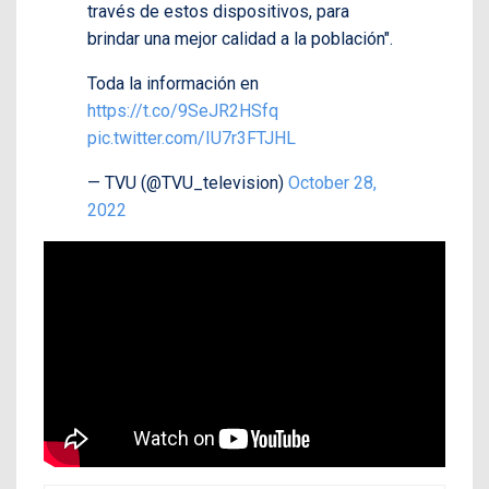
través de estos dispositivos, para
brindar una mejor calidad a la población".
Toda la información en
https://t.co/9SeJR2HSfq
pic.twitter.com/IU7r3FTJHL
— TVU (@TVU_television)
October 28,
2022