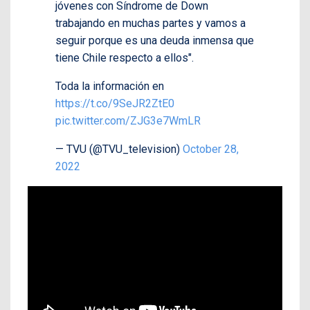
jóvenes con Síndrome de Down
trabajando en muchas partes y vamos a
seguir porque es una deuda inmensa que
tiene Chile respecto a ellos".
Toda la información en
https://t.co/9SeJR2ZtE0
pic.twitter.com/ZJG3e7WmLR
— TVU (@TVU_television)
October 28,
2022