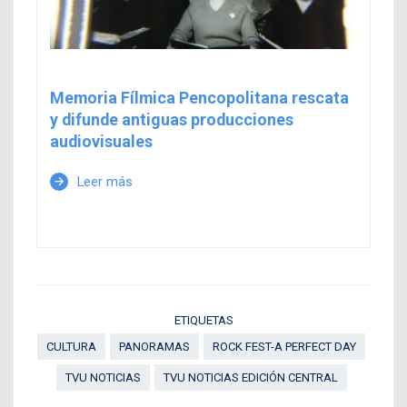
Memoria Fílmica Pencopolitana rescata
y difunde antiguas producciones
audiovisuales
Leer más
arrow_forward
ETIQUETAS
CULTURA
PANORAMAS
ROCK FEST-A PERFECT DAY
TVU NOTICIAS
TVU NOTICIAS EDICIÓN CENTRAL