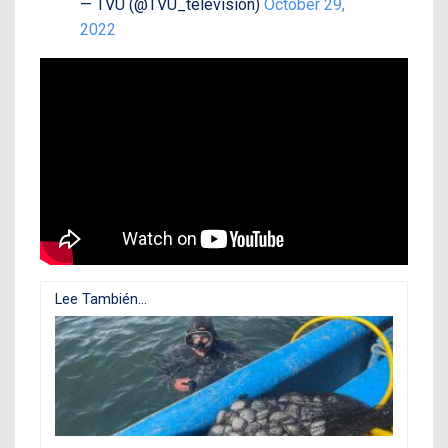
— TVU (@TVU_television)
October 29,
2022
Lee También...