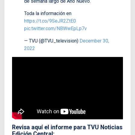
de semana largo de Año Nuevo.
Toda la información en
https://t.co/9SeJR2ZtE0
pic.twitter.com/NBWwEpLp7v
— TVU (@TVU_television)
December 30,
2022
Revisa aquí el informe para TVU Noticias
Edición Central: