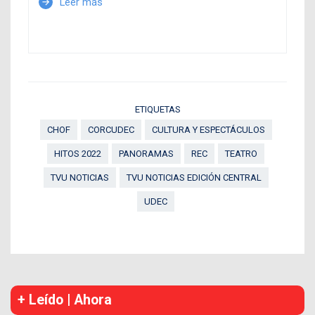
Leer más
arrow_forward
ETIQUETAS
CHOF
CORCUDEC
CULTURA Y ESPECTÁCULOS
HITOS 2022
PANORAMAS
REC
TEATRO
TVU NOTICIAS
TVU NOTICIAS EDICIÓN CENTRAL
UDEC
+ Leído | Ahora