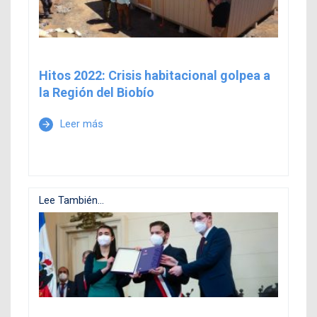
Hitos 2022: Crisis habitacional golpea a
la Región del Biobío
Leer más
arrow_forward
Lee También...