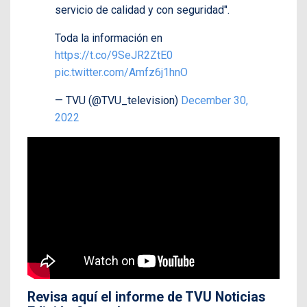
servicio de calidad y con seguridad".
Toda la información en
https://t.co/9SeJR2ZtE0
pic.twitter.com/Amfz6j1hnO
— TVU (@TVU_television)
December 30,
2022
Revisa aquí el informe de TVU Noticias