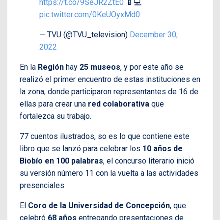
https://t.co/9SeJR2ZtE0
📱💻
pic.twitter.com/0KeUOyxMd0
— TVU (@TVU_television)
December 30,
2022
En la
Región
hay
25 museos
, y por este año se
realizó el primer encuentro de estas instituciones en
la zona, donde participaron representantes de 16 de
ellas para crear una
red colaborativa
que
fortalezca su trabajo.
77 cuentos ilustrados, so es lo que contiene este
libro que se lanzó para celebrar los
10 años de
Biobío en 100 palabras
,
el concurso literario inició
su versión número 11 con la vuelta a las actividades
presenciales
El
Coro de la Universidad de Concepción
, que
celebró
68 años
entregando presentaciones de