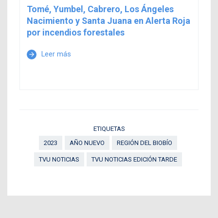
Tomé, Yumbel, Cabrero, Los Ángeles
Nacimiento y Santa Juana en Alerta Roja
por incendios forestales
Leer más
arrow_forward
ETIQUETAS
2023
AÑO NUEVO
REGIÓN DEL BIOBÍO
TVU NOTICIAS
TVU NOTICIAS EDICIÓN TARDE