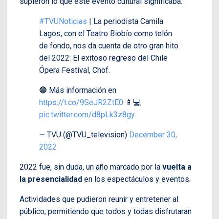
supieron lo que este evento cultural significaba.
#TVUNoticias
| La periodista Camila
Lagos, con el Teatro Biobío como telón
de fondo, nos da cuenta de otro gran hito
del 2022: El exitoso regreso del Chile
Ópera Festival, Chof.
🔵 Más información en
https://t.co/9SeJR2ZtE0
📱💻
pic.twitter.com/d8pLk3z8gy
— TVU (@TVU_television)
December 30,
2022
2022 fue, sin duda, un año marcado por la
vuelta a
la presencialidad
en los espectáculos y eventos.
Actividades que pudieron reunir y entretener al
público, permitiendo que todos y todas disfrutaran