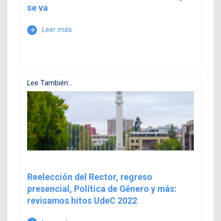
se va
Leer más
arrow_forward
Lee También...
Reelección del Rector, regreso
presencial, Política de Género y más:
revisamos hitos UdeC 2022