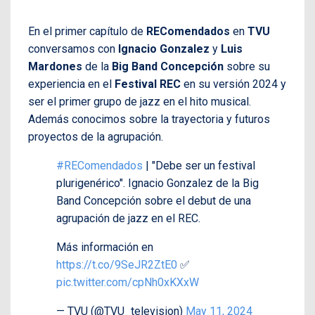
En el primer capítulo de
REComendados
en
TVU
conversamos con
Ignacio Gonzalez
y
Luis
Mardones
de la
Big Band Concepción
sobre su
experiencia en el
Festival REC
en su versión 2024 y
ser el primer grupo de jazz en el hito musical.
Además conocimos sobre la trayectoria y futuros
proyectos de la agrupación.
#REComendados
| "Debe ser un festival
plurigenérico". Ignacio Gonzalez de la Big
Band Concepción sobre el debut de una
agrupación de jazz en el REC.
Más información en
https://t.co/9SeJR2ZtE0
✅
pic.twitter.com/cpNh0xKXxW
— TVU (@TVU_television)
May 11, 2024