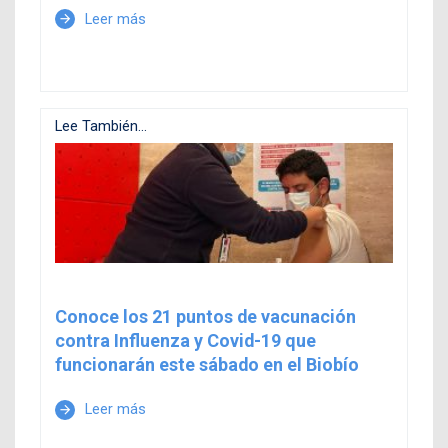
Leer más
arrow_forward
Lee También...
Conoce los 21 puntos de vacunación
contra Influenza y Covid-19 que
funcionarán este sábado en el Biobío
Leer más
arrow_forward