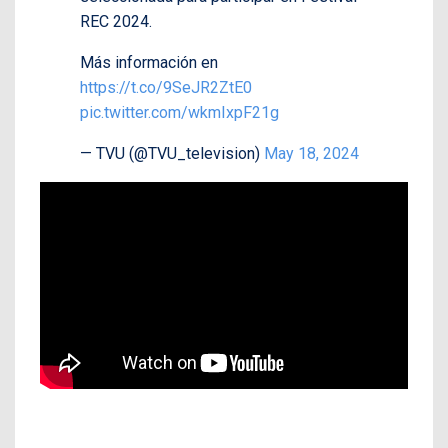
REC 2024.
Más información en
https://t.co/9SeJR2ZtE0
pic.twitter.com/wkmIxpF21g
— TVU (@TVU_television)
May 18, 2024