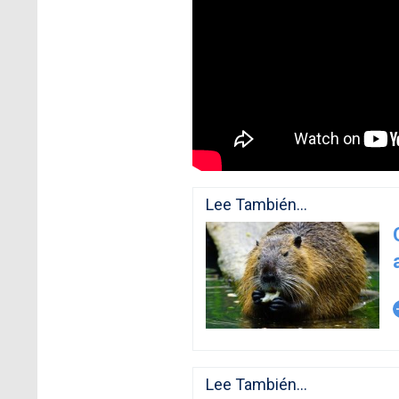
Lee También...
arro
Lee También...