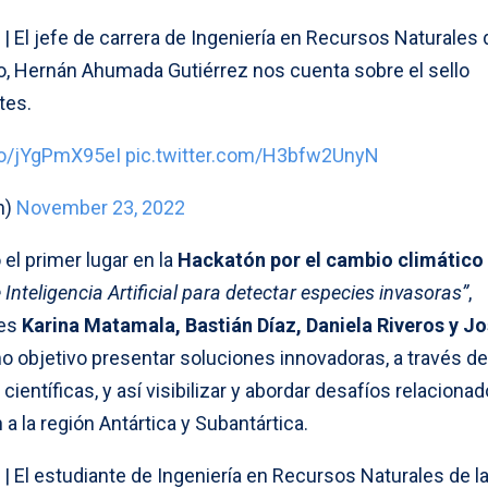
| El jefe de carrera de Ingeniería en Recursos Naturales 
ío, Hernán Ahumada Gutiérrez nos cuenta sobre el sello
tes.
.co/jYgPmX95eI
pic.twitter.com/H3bfw2UnyN
n)
November 23, 2022
 el primer lugar en la
Hackatón
por el cambio climático
e
Inteligencia Artificial para detectar especies invasoras”
,
tes
Karina Matamala, Bastián Díaz, Daniela Riveros y J
 objetivo presentar soluciones innovadoras, a través de
entíficas, y así visibilizar y abordar desafíos relacionad
a la región Antártica y Subantártica.
| El estudiante de Ingeniería en Recursos Naturales de l