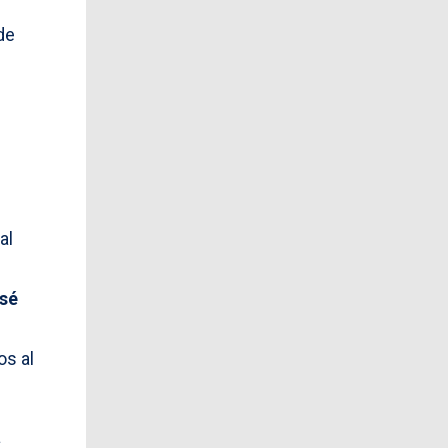
de
al
osé
os al
a