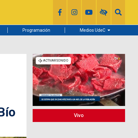
Programación
Medios UdeC
Diario Concepción
Radio UdeC
Noticias UdeC
La Discusión
Bío
Vivo