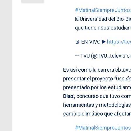
#MatinalSiempreJuntos
la Universidad del Bío-B
que tienen sus estudian
📡 EN VIVO ▶️
https://t
— TVU (@TVU_televisio
Es así como la carrera obtuvo
presentar el proyecto
“Uso d
presentado por los estudian
Díaz,
concurso que tuvo como
herramientas y metodologías ci
cambio climático que afectan 
#MatinalSiempreJuntos