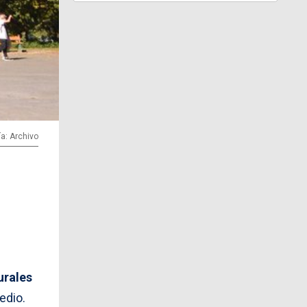
ía: Archivo
urales
edio.