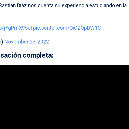
 Bastián Díaz nos cuenta su experiencia estudiando en la
.co/jYgPmX95eI
pic.twitter.com/QiCZQpDW1C
n)
November 23, 2022
rsación completa: