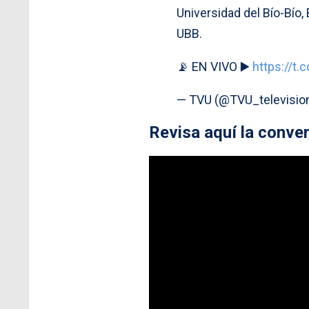
Universidad del Bío-Bío,
UBB.
📡 EN VIVO ▶️
https://t
— TVU (@TVU_televisio
Revisa aquí la conve