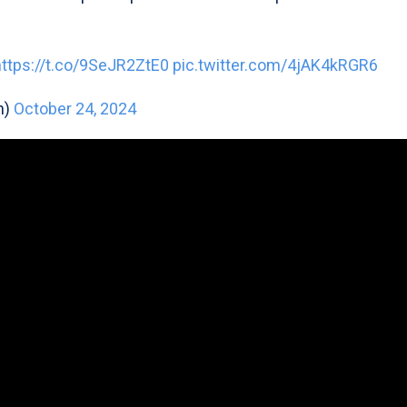
https://t.co/9SeJR2ZtE0
pic.twitter.com/4jAK4kRGR6
n)
October 24, 2024