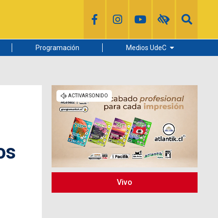
Programación
Medios UdeC
Diario Concepción
Radio UdeC
Noticias UdeC
La Discusión
os
Vivo