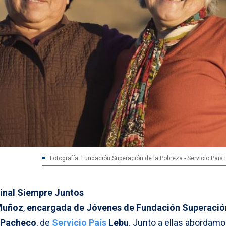
Fotografía: Fundación Superación de la Pobreza - Servicio Pais
inal Siempre Juntos
Muñoz
,
encargada de Jóvenes de Fundación Superación
 Pacheco
, de
Servicio País
Lebu
. Junto a ellas abordamo