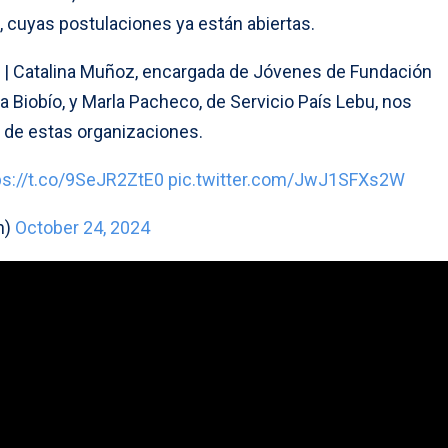
, cuyas postulaciones ya están abiertas.
| Catalina Muñoz, encargada de Jóvenes de Fundación
 Biobío, y Marla Pacheco, de Servicio País Lebu, nos
o de estas organizaciones.
ps://t.co/9SeJR2ZtE0
pic.twitter.com/JwJ1SFXs2W
n)
October 24, 2024