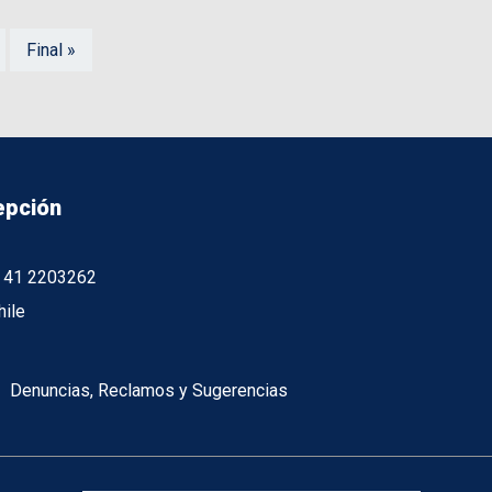
Final »
epción
56 41 2203262
hile
Denuncias, Reclamos y Sugerencias