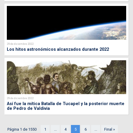
29 de diciembre 2022
Los hitos astronómicos alcanzados durante 2022
29 de diciembre 2022
Así fue la mítica Batalla de Tucapel y la posterior muerte
de Pedro de Valdivia
Página 1 de 1550
1
...
4
5
6
...
Final »