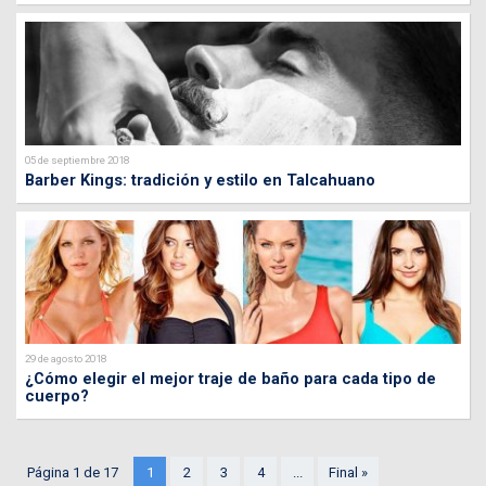
05 de septiembre 2018
Barber Kings: tradición y estilo en Talcahuano
29 de agosto 2018
¿Cómo elegir el mejor traje de baño para cada tipo de
cuerpo?
Página 1 de 17
1
2
3
4
...
Final »