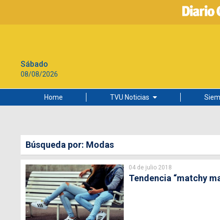
Sábado
08/08/2026
Home
TVU Noticias
Siem
Lo más leído
Ciudad
Búsqueda por: Modas
Cultura
04 de julio 2018
Universidad de Concepción
Tendencia “matchy mat