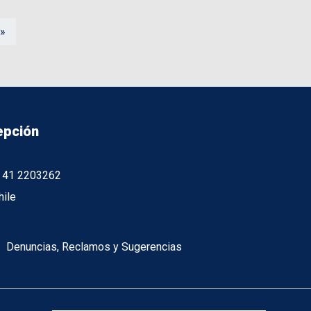
 »
epción
56 41 2203262
hile
Denuncias, Reclamos y Sugerencias