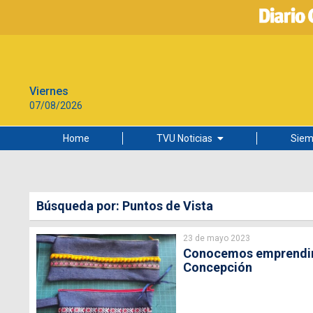
Viernes
07/08/2026
Home
TVU Noticias
Siem
Lo más leído
Ciudad
Búsqueda por: Puntos de Vista
Cultura
23 de mayo 2023
Universidad de Concepción
Conocemos emprendimie
Concepción