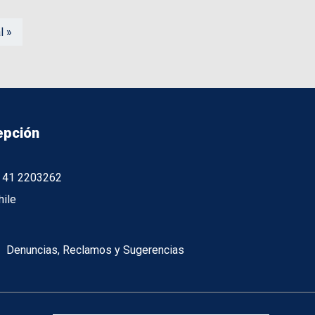
l »
epción
56 41 2203262
hile
Denuncias, Reclamos y Sugerencias